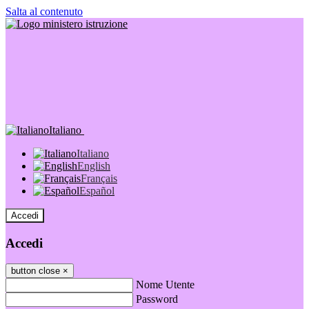
Salta al contenuto
Italiano
Italiano
English
Français
Español
Accedi
Accedi
button close
×
Nome Utente
Password