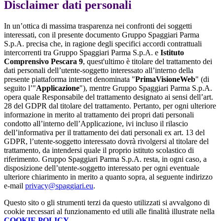
Disclaimer dati personali
In un’ottica di massima trasparenza nei confronti dei soggetti
interessati, con il presente documento Gruppo Spaggiari Parma
S.p.A. precisa che, in ragione degli specifici accordi contrattuali
intercorrenti tra Gruppo Spaggiari Parma S.p.A. e
Istituto
Comprensivo Pescara 9
, quest'ultimo è titolare del trattamento dei
dati personali dell’utente-soggetto interessato all’interno della
presente piattaforma internet denominata "
PrimaVisioneWeb
" (di
seguito l’"
Applicazione
"), mentre Gruppo Spaggiari Parma S.p.A.
opera quale Responsabile del trattamento designato ai sensi dell’art.
28 del GDPR dal titolare del trattamento. Pertanto, per ogni ulteriore
informazione in merito al trattamento dei propri dati personali
condotto all’interno dell’Applicazione, ivi incluso il rilascio
dell’informativa per il trattamento dei dati personali ex art. 13 del
GDPR, l’utente-soggetto interessato dovrà rivolgersi al titolare del
trattamento, da intendersi quale il proprio istituto scolastico di
riferimento. Gruppo Spaggiari Parma S.p.A. resta, in ogni caso, a
disposizione dell’utente-soggetto interessato per ogni eventuale
ulteriore chiarimento in merito a quanto sopra, al seguente indirizzo
e-mail
privacy@spaggiari.eu
.
Questo sito o gli strumenti terzi da questo utilizzati si avvalgono di
cookie necessari al funzionamento ed utili alle finalità illustrate nella
COOKIE POLICY
.