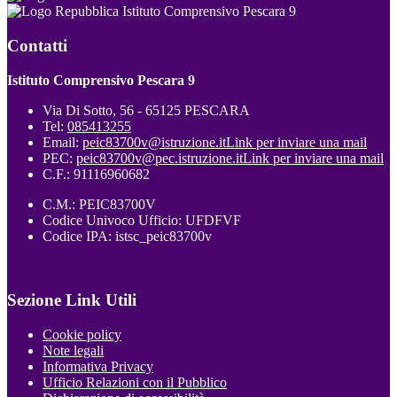
Istituto Comprensivo Pescara 9
Contatti
Istituto Comprensivo Pescara 9
Via Di Sotto, 56 - 65125 PESCARA
Tel:
085413255
Email:
peic83700v@istruzione.it
Link per inviare una mail
PEC:
peic83700v@pec.istruzione.it
Link per inviare una mail
C.F.: 91116960682
C.M.: PEIC83700V
Codice Univoco Ufficio: UFDFVF
Codice IPA: istsc_peic83700v
Sezione Link Utili
Cookie policy
Note legali
Informativa Privacy
Ufficio Relazioni con il Pubblico