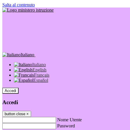
Salta al contenuto
Italiano
Italiano
English
Français
Español
Accedi
Accedi
button close
×
Nome Utente
Password