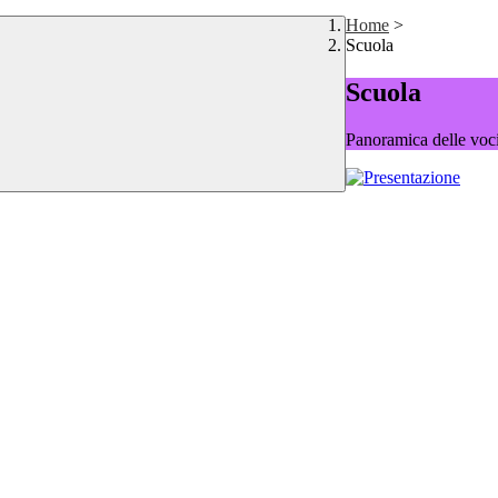
Home
>
Scuola
Scuola
Panoramica delle voc