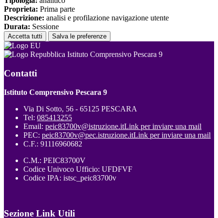
Tipologia:
analitico
Proprieta:
Prima parte
Descrizione:
analisi e profilazione navigazione utente
Durata:
Sessione
Accetta tutti
Salva le preferenze
Istituto Comprensivo Pescara 9
Contatti
Istituto Comprensivo Pescara 9
Via Di Sotto, 56 - 65125 PESCARA
Tel:
085413255
Email:
peic83700v@istruzione.it
Link per inviare una mail
PEC:
peic83700v@pec.istruzione.it
Link per inviare una mail
C.F.: 91116960682
C.M.: PEIC83700V
Codice Univoco Ufficio: UFDFVF
Codice IPA: istsc_peic83700v
Sezione Link Utili