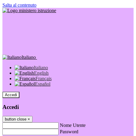
Salta al contenuto
Italiano
Italiano
English
Français
Español
Accedi
Accedi
button close
×
Nome Utente
Password