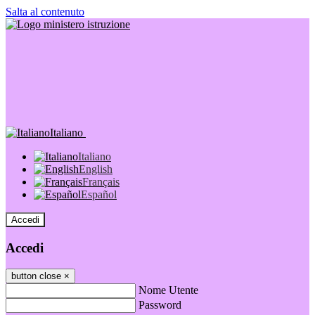
Salta al contenuto
Italiano
Italiano
English
Français
Español
Accedi
Accedi
button close
×
Nome Utente
Password