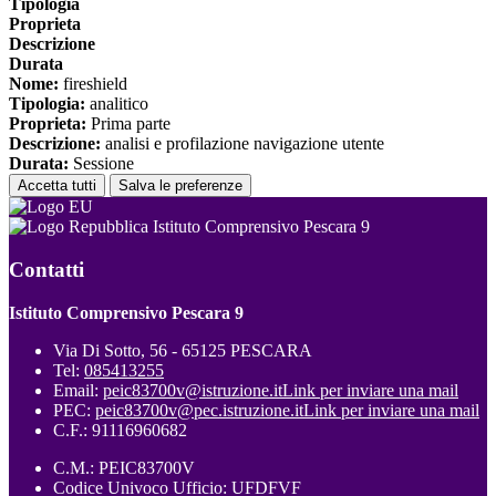
Tipologia
Proprieta
Descrizione
Durata
Nome:
fireshield
Tipologia:
analitico
Proprieta:
Prima parte
Descrizione:
analisi e profilazione navigazione utente
Durata:
Sessione
Accetta tutti
Salva le preferenze
Istituto Comprensivo Pescara 9
Contatti
Istituto Comprensivo Pescara 9
Via Di Sotto, 56 - 65125 PESCARA
Tel:
085413255
Email:
peic83700v@istruzione.it
Link per inviare una mail
PEC:
peic83700v@pec.istruzione.it
Link per inviare una mail
C.F.: 91116960682
C.M.: PEIC83700V
Codice Univoco Ufficio: UFDFVF