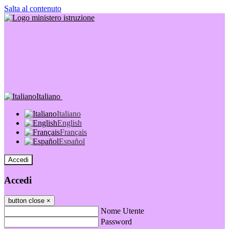
Salta al contenuto
Italiano
Italiano
English
Français
Español
Accedi
Accedi
button close
×
Nome Utente
Password