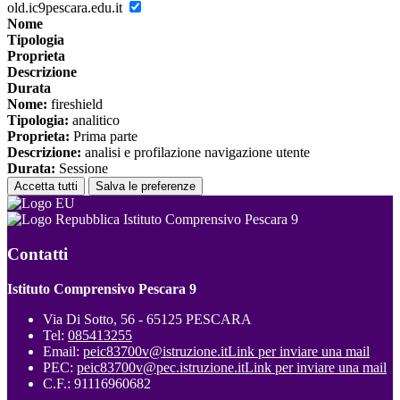
old.ic9pescara.edu.it
Nome
Tipologia
Proprieta
Descrizione
Durata
Nome:
fireshield
Tipologia:
analitico
Proprieta:
Prima parte
Descrizione:
analisi e profilazione navigazione utente
Durata:
Sessione
Accetta tutti
Salva le preferenze
Istituto Comprensivo Pescara 9
Contatti
Istituto Comprensivo Pescara 9
Via Di Sotto, 56 - 65125 PESCARA
Tel:
085413255
Email:
peic83700v@istruzione.it
Link per inviare una mail
PEC:
peic83700v@pec.istruzione.it
Link per inviare una mail
C.F.: 91116960682