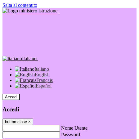
Salta al contenuto
Italiano
Italiano
English
Français
Español
Accedi
Accedi
button close
×
Nome Utente
Password