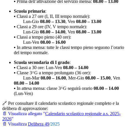
▪️ Prima dell’attivazione del servizio mensa:
08.00 – 13.00
Scuola primaria
:
▪️ Classi a 27 ore (I, II, III tempo normale):
Lun-Gio
08.00 – 13.30
, Ven
08.00 – 13.00
▪️ Classi a 29 ore (IV, V tempo normale):
Lun-Gio
08.00 – 14.00
, Ven
08.00 – 13.00
▪️ Classi a tempo pieno (40 ore):
Lun-Ven
08.00 – 16.00
▪️ In attesa mensa: tutte le classi tempo pieno seguono l’orario
del tempo normale.
Scuola secondaria di I grado
:
▪️ Classi a 30 ore: Lun-Ven
08.00 – 14.00
▪️ Classe 3^G a tempo prolungato (36 ore):
Lun-Mar
08.00 – 16.00
, Mer-Gio
08.00 – 15.00
, Ven
08.00 – 14.00
▪️ In attesa mensa: classe 3^G seguirà orario
08.00 – 14.00
(Lun-Ven)
🔗 Per consultare il calendario scolastico regionale completo e la
delibera di approvazione:
📄 Visualizza allegato "
Calendario scolastico regionale a.s. 2025-
2026
"
📄 Visualizza
Delibera 49
/2025