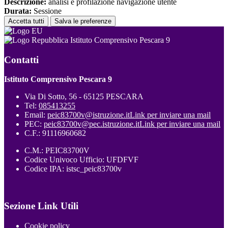
Descrizione:
analisi e profilazione navigazione utente
Durata:
Sessione
Accetta tutti
Salva le preferenze
Istituto Comprensivo Pescara 9
Contatti
Istituto Comprensivo Pescara 9
Via Di Sotto, 56 - 65125 PESCARA
Tel:
085413255
Email:
peic83700v@istruzione.it
Link per inviare una mail
PEC:
peic83700v@pec.istruzione.it
Link per inviare una mail
C.F.: 91116960682
C.M.: PEIC83700V
Codice Univoco Ufficio: UFDFVF
Codice IPA: istsc_peic83700v
Sezione Link Utili
Cookie policy