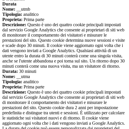
Durata
Nome:
__utmb
Tipologia:
analitico
Proprieta:
Prima parte
Descrizione:
Questo è uno dei quattro cookie principali impostati
dal servizio Google Analytics che consente ai proprietari di siti web
di monitorare il comportamento dei visitatori e misurare le
prestazioni del sito. Questo cookie determina nuove sessioni e visite
e scade dopo 30 minuti. Il cookie viene aggiornato ogni volta che i
dati vengono inviati a Google Analytics. Qualsiasi attività di un
utente entro la durata di 30 minuti conterà come una singola visita,
anche se l'utente abbandona e poi torna sul sito. Un ritorno dopo 30
minuti conterà come una nuova visita, ma un visitatore di ritorno.
Durata:
30 minuti
Nome:
__utma
Tipologia:
analitico
Proprieta:
Prima parte
Descrizione:
Questo è uno dei quattro cookie principali impostati
dal servizio Google Analytics che consente ai proprietari di siti web
di monitorare il comportamento dei visitatori e misurare le
prestazioni del sito. Questo cookie dura 2 anni per impostazione
predefinita e distingue tra utenti e sessioni. È utilizzato per calcolare
le statistiche sui visitatori nuovi e di ritorno. Il cookie viene
aggiornato ogni volta che i dati vengono inviati a Google Analytics.
La durata del cookie può essere personalizzata dai proprietari del