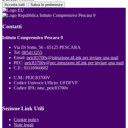
Accetta tutti
Salva le preferenze
Istituto Comprensivo Pescara 9
Contatti
Istituto Comprensivo Pescara 9
Via Di Sotto, 56 - 65125 PESCARA
Tel:
085413255
Email:
peic83700v@istruzione.it
Link per inviare una mail
PEC:
peic83700v@pec.istruzione.it
Link per inviare una mail
C.F.: 91116960682
C.M.: PEIC83700V
Codice Univoco Ufficio: UFDFVF
Codice IPA: istsc_peic83700v
Sezione Link Utili
Cookie policy
Note legali