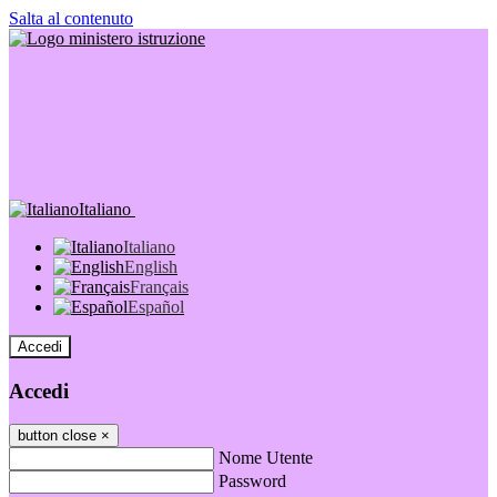
Salta al contenuto
Italiano
Italiano
English
Français
Español
Accedi
Accedi
button close
×
Nome Utente
Password