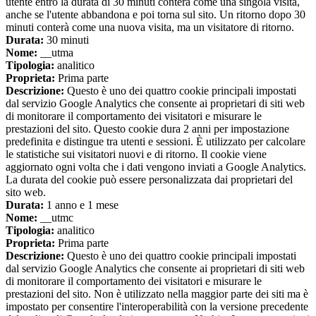
utente entro la durata di 30 minuti conterà come una singola visita,
anche se l'utente abbandona e poi torna sul sito. Un ritorno dopo 30
minuti conterà come una nuova visita, ma un visitatore di ritorno.
Durata:
30 minuti
Nome:
__utma
Tipologia:
analitico
Proprieta:
Prima parte
Descrizione:
Questo è uno dei quattro cookie principali impostati
dal servizio Google Analytics che consente ai proprietari di siti web
di monitorare il comportamento dei visitatori e misurare le
prestazioni del sito. Questo cookie dura 2 anni per impostazione
predefinita e distingue tra utenti e sessioni. È utilizzato per calcolare
le statistiche sui visitatori nuovi e di ritorno. Il cookie viene
aggiornato ogni volta che i dati vengono inviati a Google Analytics.
La durata del cookie può essere personalizzata dai proprietari del
sito web.
Durata:
1 anno e 1 mese
Nome:
__utmc
Tipologia:
analitico
Proprieta:
Prima parte
Descrizione:
Questo è uno dei quattro cookie principali impostati
dal servizio Google Analytics che consente ai proprietari di siti web
di monitorare il comportamento dei visitatori e misurare le
prestazioni del sito. Non è utilizzato nella maggior parte dei siti ma è
impostato per consentire l'interoperabilità con la versione precedente