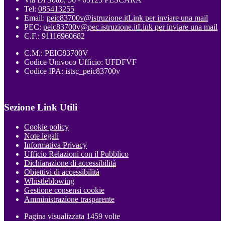
Tel:
085413255
Email:
peic83700v@istruzione.it
Link per inviare una mail
PEC:
peic83700v@pec.istruzione.it
Link per inviare una mail
C.F.: 91116960682
C.M.: PEIC83700V
Codice Univoco Ufficio: UFDFVF
Codice IPA: istsc_peic83700v
Sezione Link Utili
Cookie policy
Note legali
Informativa Privacy
Ufficio Relazioni con il Pubblico
Dichiarazione di accessibilità
Obiettivi di accessibilità
Whistleblowing
Gestione consensi cookie
Amministrazione trasparente
Pagina visualizzata
1459
volte