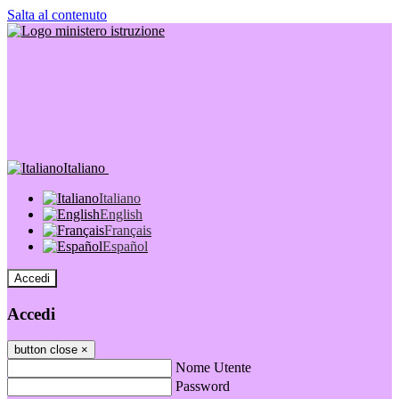
Salta al contenuto
Italiano
Italiano
English
Français
Español
Accedi
Accedi
button close
×
Nome Utente
Password