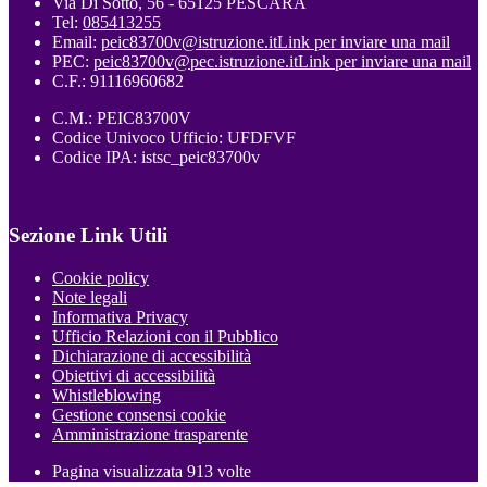
Via Di Sotto, 56 - 65125 PESCARA
Tel:
085413255
Email:
peic83700v@istruzione.it
Link per inviare una mail
PEC:
peic83700v@pec.istruzione.it
Link per inviare una mail
C.F.: 91116960682
C.M.: PEIC83700V
Codice Univoco Ufficio: UFDFVF
Codice IPA: istsc_peic83700v
Sezione Link Utili
Cookie policy
Note legali
Informativa Privacy
Ufficio Relazioni con il Pubblico
Dichiarazione di accessibilità
Obiettivi di accessibilità
Whistleblowing
Gestione consensi cookie
Amministrazione trasparente
Pagina visualizzata
913
volte