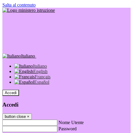
Salta al contenuto
Italiano
Italiano
English
Français
Español
Accedi
Accedi
button close
×
Nome Utente
Password