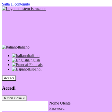
Salta al contenuto
Italiano
Italiano
English
Français
Español
Accedi
Accedi
button close
×
Nome Utente
Password