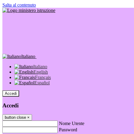
Salta al contenuto
Italiano
Italiano
English
Français
Español
Accedi
Accedi
button close
×
Nome Utente
Password