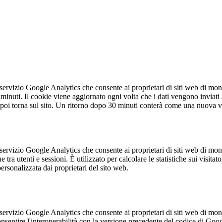
servizio Google Analytics che consente ai proprietari di siti web di moni
inuti. Il cookie viene aggiornato ogni volta che i dati vengono inviati a
poi torna sul sito. Un ritorno dopo 30 minuti conterà come una nuova vis
servizio Google Analytics che consente ai proprietari di siti web di moni
ra utenti e sessioni. È utilizzato per calcolare le statistiche sui visitat
rsonalizzata dai proprietari del sito web.
servizio Google Analytics che consente ai proprietari di siti web di moni
consentire l'interoperabilità con la versione precedente del codice di G