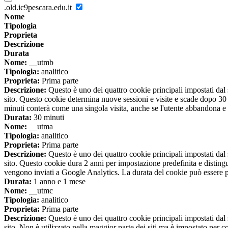
.old.ic9pescara.edu.it
Nome
Tipologia
Proprieta
Descrizione
Durata
Nome:
__utmb
Tipologia:
analitico
Proprieta:
Prima parte
Descrizione:
Questo è uno dei quattro cookie principali impostati dal 
sito. Questo cookie determina nuove sessioni e visite e scade dopo 30 m
minuti conterà come una singola visita, anche se l'utente abbandona e 
Durata:
30 minuti
Nome:
__utma
Tipologia:
analitico
Proprieta:
Prima parte
Descrizione:
Questo è uno dei quattro cookie principali impostati dal 
sito. Questo cookie dura 2 anni per impostazione predefinita e distingue t
vengono inviati a Google Analytics. La durata del cookie può essere pe
Durata:
1 anno e 1 mese
Nome:
__utmc
Tipologia:
analitico
Proprieta:
Prima parte
Descrizione:
Questo è uno dei quattro cookie principali impostati dal 
sito. Non è utilizzato nella maggior parte dei siti ma è impostato per 