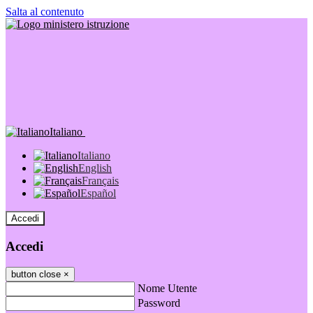
Salta al contenuto
Italiano
Italiano
English
Français
Español
Accedi
Accedi
button close
×
Nome Utente
Password