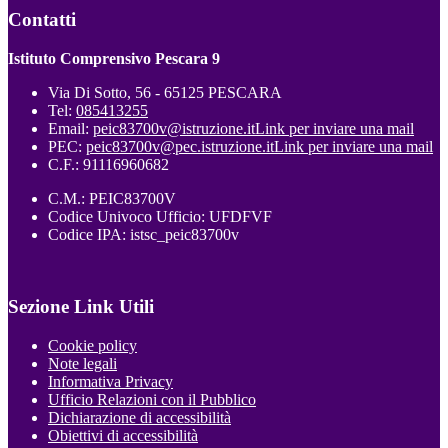
Contatti
Istituto Comprensivo Pescara 9
Via Di Sotto, 56 - 65125 PESCARA
Tel:
085413255
Email:
peic83700v@istruzione.it
Link per inviare una mail
PEC:
peic83700v@pec.istruzione.it
Link per inviare una mail
C.F.: 91116960682
C.M.: PEIC83700V
Codice Univoco Ufficio: UFDFVF
Codice IPA: istsc_peic83700v
Sezione Link Utili
Cookie policy
Note legali
Informativa Privacy
Ufficio Relazioni con il Pubblico
Dichiarazione di accessibilità
Obiettivi di accessibilità