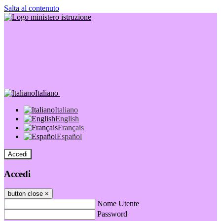
Salta al contenuto
Italiano
Italiano
English
Français
Español
Accedi
Accedi
button close
×
Nome Utente
Password