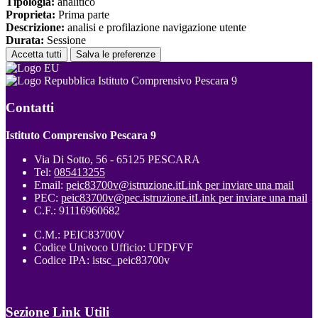
Tipologia:
analitico
Proprieta:
Prima parte
Descrizione:
analisi e profilazione navigazione utente
Durata:
Sessione
Accetta tutti
Salva le preferenze
Istituto Comprensivo Pescara 9
Contatti
Istituto Comprensivo Pescara 9
Via Di Sotto, 56 - 65125 PESCARA
Tel:
085413255
Email:
peic83700v@istruzione.it
Link per inviare una mail
PEC:
peic83700v@pec.istruzione.it
Link per inviare una mail
C.F.: 91116960682
C.M.: PEIC83700V
Codice Univoco Ufficio: UFDFVF
Codice IPA: istsc_peic83700v
Sezione Link Utili