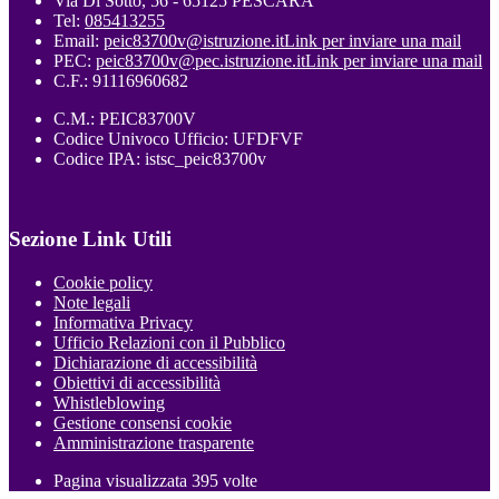
Via Di Sotto, 56 - 65125 PESCARA
Tel:
085413255
Email:
peic83700v@istruzione.it
Link per inviare una mail
PEC:
peic83700v@pec.istruzione.it
Link per inviare una mail
C.F.: 91116960682
C.M.: PEIC83700V
Codice Univoco Ufficio: UFDFVF
Codice IPA: istsc_peic83700v
Sezione Link Utili
Cookie policy
Note legali
Informativa Privacy
Ufficio Relazioni con il Pubblico
Dichiarazione di accessibilità
Obiettivi di accessibilità
Whistleblowing
Gestione consensi cookie
Amministrazione trasparente
Pagina visualizzata
395
volte