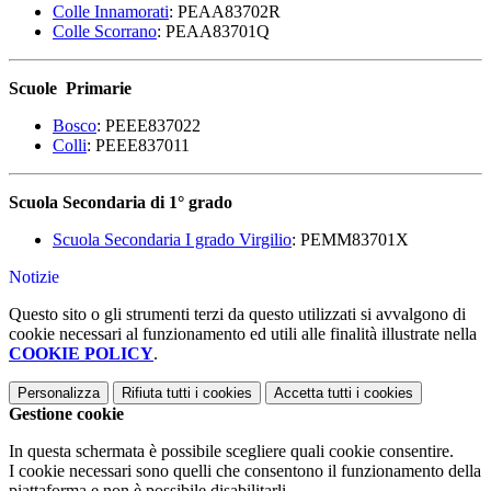
Colle Innamorati
:
PEAA83702R
Colle Scorrano
:
PEAA83701Q
Scuole Primarie
Bosco
:
PEEE837022
Colli
:
PEEE837011
Scuola Secondaria di 1° grado
Scuola Secondaria I grado Virgilio
:
PEMM83701X
Notizie
Questo sito o gli strumenti terzi da questo utilizzati si avvalgono di
cookie necessari al funzionamento ed utili alle finalità illustrate nella
COOKIE POLICY
.
Personalizza
Rifiuta tutti
i cookies
Accetta tutti
i cookies
Gestione cookie
In questa schermata è possibile scegliere quali cookie consentire.
I cookie necessari sono quelli che consentono il funzionamento della
piattaforma e non è possibile disabilitarli.