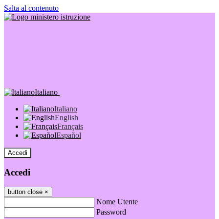
Salta al contenuto
Italiano
Italiano
English
Français
Español
Accedi
Accedi
button close
×
Nome Utente
Password