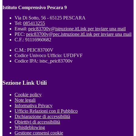
Istituto Comprensivo Pescara 9
Via Di Sotto, 56 - 65125 PESCARA
Tel:
085413255
Email:
peic83700v@istruzione.it
Link per inviare una mail
PEC:
peic83700v@pec.istruzione.it
Link per inviare una mail
C.F.: 91116960682
C.M.: PEIC83700V
Codice Univoco Ufficio: UFDFVF
Codice IPA: istsc_peic83700v
Sezione Link Utili
Cookie policy
Note legali
Informativa Privacy
Ufficio Relazioni con il Pubblico
Dichiarazione di accessibilità
Obiettivi di accessibilità
Whistleblowing
Gestione consensi cookie