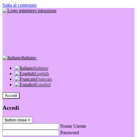
Salta al contenuto
Italiano
Italiano
English
Français
Español
Accedi
Accedi
button close
×
Nome Utente
Password