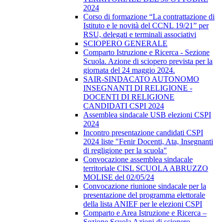
2024
Corso di formazione “La contrattazione di
Istituto e le novità del CCNL 19/21” per
RSU, delegati e terminali associativi
SCIOPERO GENERALE
Comparto Istruzione e Ricerca - Sezione
Scuola. Azione di sciopero prevista per la
giornata del 24 maggio 2024.
SAIR-SINDACATO AUTONOMO
INSEGNANTI DI RELIGIONE -
DOCENTI DI RELIGIONE
CANDIDATI CSPI 2024
Assemblea sindacale USB elezioni CSPI
2024
Incontro presentazione candidati CSPI
2024 liste "Fenir Docenti, Ata, Insegnanti
di regligione per la scuola"
Convocazione assemblea sindacale
territoriale CISL SCUOLA ABRUZZO
MOLISE del 02/05/24
Convocazione riunione sindacale per la
presentazione del programma elettorale
della lista ANIEF per le elezioni CSPI
Comparto e Area Istruzione e Ricerca –
Sezione Scuola Azioni di sciopero