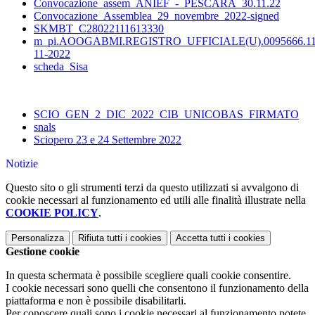
Convocazione_assem_ANIEF_-_PESCARA_30.11.22
Convocazione_Assemblea_29_novembre_2022-signed
SKMBT_C28022111613330
m_pi.AOOGABMI.REGISTRO_UFFICIALE(U).0095666.11
11-2022
scheda_Sisa
SCIO_GEN_2_DIC_2022_CIB_UNICOBAS_FIRMATO
snals
Sciopero 23 e 24 Settembre 2022
Notizie
Questo sito o gli strumenti terzi da questo utilizzati si avvalgono di
cookie necessari al funzionamento ed utili alle finalità illustrate nella
COOKIE POLICY
.
Personalizza
Rifiuta tutti
i cookies
Accetta tutti
i cookies
Gestione cookie
In questa schermata è possibile scegliere quali cookie consentire.
I cookie necessari sono quelli che consentono il funzionamento della
piattaforma e non è possibile disabilitarli.
Per conoscere quali sono i cookie necessari al funzionamento potete