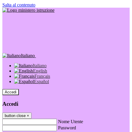
Salta al contenuto
Italiano
Italiano
English
Français
Español
Accedi
Accedi
button close
×
Nome Utente
Password