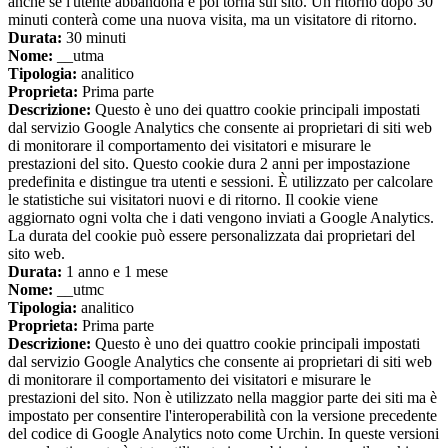
anche se l'utente abbandona e poi torna sul sito. Un ritorno dopo 30
minuti conterà come una nuova visita, ma un visitatore di ritorno.
Durata:
30 minuti
Nome:
__utma
Tipologia:
analitico
Proprieta:
Prima parte
Descrizione:
Questo è uno dei quattro cookie principali impostati
dal servizio Google Analytics che consente ai proprietari di siti web
di monitorare il comportamento dei visitatori e misurare le
prestazioni del sito. Questo cookie dura 2 anni per impostazione
predefinita e distingue tra utenti e sessioni. È utilizzato per calcolare
le statistiche sui visitatori nuovi e di ritorno. Il cookie viene
aggiornato ogni volta che i dati vengono inviati a Google Analytics.
La durata del cookie può essere personalizzata dai proprietari del
sito web.
Durata:
1 anno e 1 mese
Nome:
__utmc
Tipologia:
analitico
Proprieta:
Prima parte
Descrizione:
Questo è uno dei quattro cookie principali impostati
dal servizio Google Analytics che consente ai proprietari di siti web
di monitorare il comportamento dei visitatori e misurare le
prestazioni del sito. Non è utilizzato nella maggior parte dei siti ma è
impostato per consentire l'interoperabilità con la versione precedente
del codice di Google Analytics noto come Urchin. In queste versioni