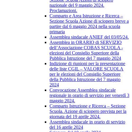
nazionale del 9 maggio 2024.
Proclamazioni.
Comparto e Area Istruzione e Ricerca –
Sezione Scuola Azione di sciopero breve a
partire dal 6 maggio 2024 nella scuola
primaria
Assemblea sindacale ANIEF del 03/05/24.
Assemblea in ORARIO di SERVIZIO
dell’Associazione COBAS SCUOLA -
elezioni del Consiglio Superiore della
Pubblica Istruzione del 7 maggio 2024
Indizione di riunioni per la presentazione
delle liste CGIL – VALORE SCUOLA
per le elezioni del Consiglio Superiore
della Pubblica Istruzione del 7 maggio
2024
Convocazione Assemblea sindacale
regionale in orario di servizio per venerdì 3
maggio 2024.
Comparto Istruzione e Ricerca – Sezione
Scuola. Azione di sciopero prevista per la
giornata del 19 aprile 2024.
Assemblea sindacale in orario di servizio
del 16 aprile 2024