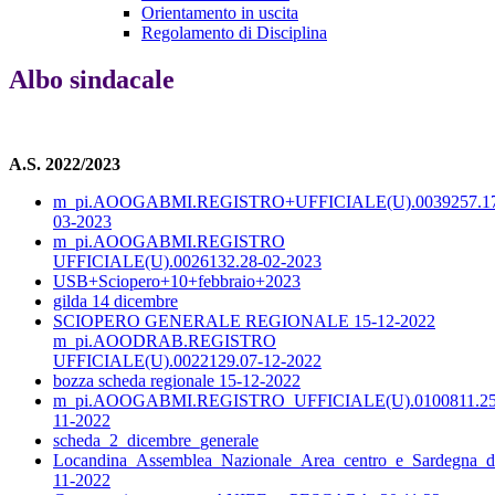
Orientamento in uscita
Regolamento di Disciplina
Albo sindacale
A.S. 2022/2023
m_pi.AOOGABMI.REGISTRO+UFFICIALE(U).0039257.1
03-2023
m_pi.AOOGABMI.REGISTRO
UFFICIALE(U).0026132.28-02-2023
USB+Sciopero+10+febbraio+2023
gilda 14 dicembre
SCIOPERO GENERALE REGIONALE 15-12-2022
m_pi.AOODRAB.REGISTRO
UFFICIALE(U).0022129.07-12-2022
bozza scheda regionale 15-12-2022
m_pi.AOOGABMI.REGISTRO_UFFICIALE(U).0100811.25
11-2022
scheda_2_dicembre_generale
Locandina_Assemblea_Nazionale_Area_centro_e_Sardegna_d
11-2022