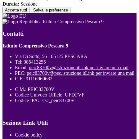
Durata:
Sessione
Accetta tutti
Salva le preferenze
Istituto Comprensivo Pescara 9
Contatti
Istituto Comprensivo Pescara 9
Via Di Sotto, 56 - 65125 PESCARA
Tel:
085413255
Email:
peic83700v@istruzione.it
Link per inviare una mail
PEC:
peic83700v@pec.istruzione.it
Link per inviare una mail
C.F.: 91116960682
C.M.: PEIC83700V
Codice Univoco Ufficio: UFDFVF
Codice IPA: istsc_peic83700v
Sezione Link Utili
Cookie policy