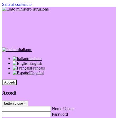
Salta al contenuto
Italiano
Italiano
English
Français
Español
Accedi
Accedi
button close
×
Nome Utente
Password