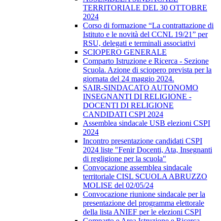
TERRITORIALE DEL 30 OTTOBRE
2024
Corso di formazione “La contrattazione di
Istituto e le novità del CCNL 19/21” per
RSU, delegati e terminali associativi
SCIOPERO GENERALE
Comparto Istruzione e Ricerca - Sezione
Scuola. Azione di sciopero prevista per la
giornata del 24 maggio 2024.
SAIR-SINDACATO AUTONOMO
INSEGNANTI DI RELIGIONE -
DOCENTI DI RELIGIONE
CANDIDATI CSPI 2024
Assemblea sindacale USB elezioni CSPI
2024
Incontro presentazione candidati CSPI
2024 liste "Fenir Docenti, Ata, Insegnanti
di regligione per la scuola"
Convocazione assemblea sindacale
territoriale CISL SCUOLA ABRUZZO
MOLISE del 02/05/24
Convocazione riunione sindacale per la
presentazione del programma elettorale
della lista ANIEF per le elezioni CSPI
Comparto e Area Istruzione e Ricerca –