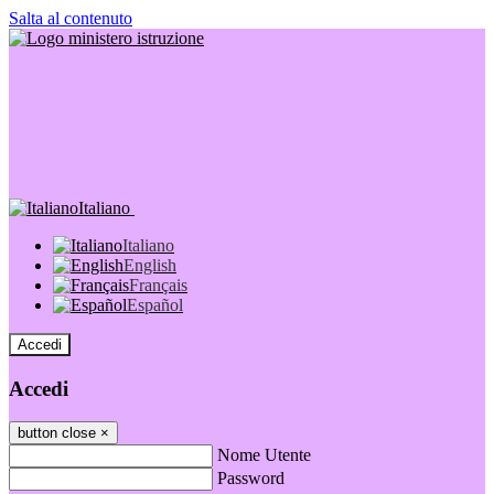
Salta al contenuto
Italiano
Italiano
English
Français
Español
Accedi
Accedi
button close
×
Nome Utente
Password