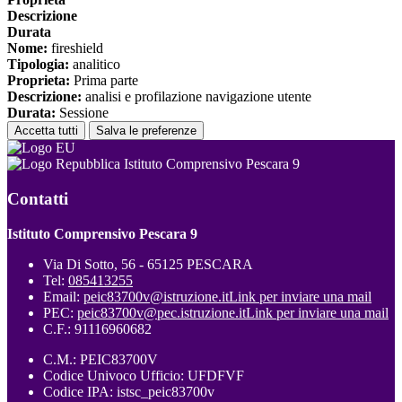
Descrizione
Durata
Nome:
fireshield
Tipologia:
analitico
Proprieta:
Prima parte
Descrizione:
analisi e profilazione navigazione utente
Durata:
Sessione
Accetta tutti
Salva le preferenze
Istituto Comprensivo Pescara 9
Contatti
Istituto Comprensivo Pescara 9
Via Di Sotto, 56 - 65125 PESCARA
Tel:
085413255
Email:
peic83700v@istruzione.it
Link per inviare una mail
PEC:
peic83700v@pec.istruzione.it
Link per inviare una mail
C.F.: 91116960682
C.M.: PEIC83700V
Codice Univoco Ufficio: UFDFVF
Codice IPA: istsc_peic83700v