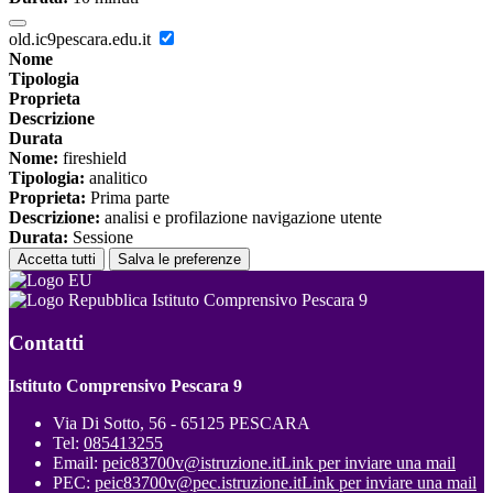
old.ic9pescara.edu.it
Nome
Tipologia
Proprieta
Descrizione
Durata
Nome:
fireshield
Tipologia:
analitico
Proprieta:
Prima parte
Descrizione:
analisi e profilazione navigazione utente
Durata:
Sessione
Accetta tutti
Salva le preferenze
Istituto Comprensivo Pescara 9
Contatti
Istituto Comprensivo Pescara 9
Via Di Sotto, 56 - 65125 PESCARA
Tel:
085413255
Email:
peic83700v@istruzione.it
Link per inviare una mail
PEC:
peic83700v@pec.istruzione.it
Link per inviare una mail