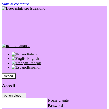
Salta al contenuto
Italiano
Italiano
English
Français
Español
Accedi
Accedi
button close
×
Nome Utente
Password