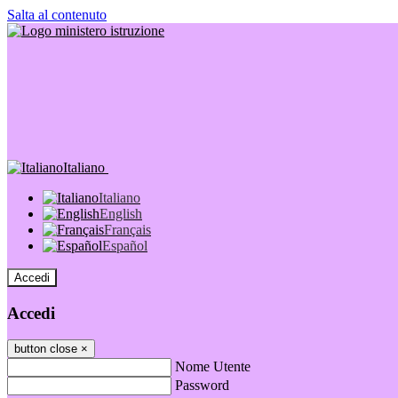
Salta al contenuto
Italiano
Italiano
English
Français
Español
Accedi
Accedi
button close
×
Nome Utente
Password