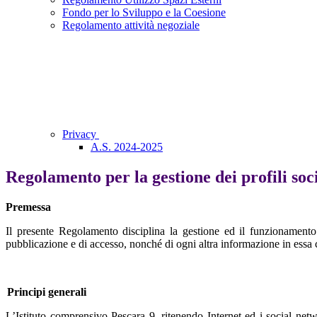
Fondo per lo Sviluppo e la Coesione
Regolamento attività negoziale
Privacy
A.S. 2024-2025
Regolamento per la gestione dei profili soci
Premessa
Il presente Regolamento disciplina la gestione ed il funzionamento 
pubblicazione e di accesso, nonché di ogni altra informazione in essa
Principi generali
L’Istituto comprensivo Pescara 9, ritenendo Internet ed i social net