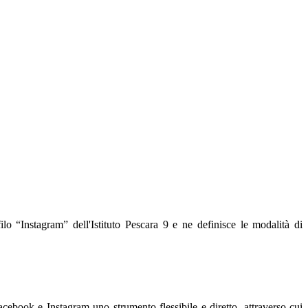
lo “Instagram” dell'Istituto Pescara 9 e ne definisce le modalità di
cebook e Instagram uno strumento flessibile e diretto, attraverso cui