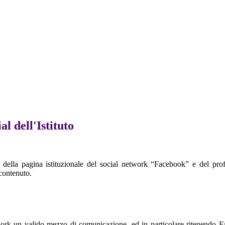
al dell'Istituto
della pagina istituzionale del social network “Facebook” e del profi
 contenuto.
work un valido mezzo di comunicazione, ed in particolare ritenendo Fa