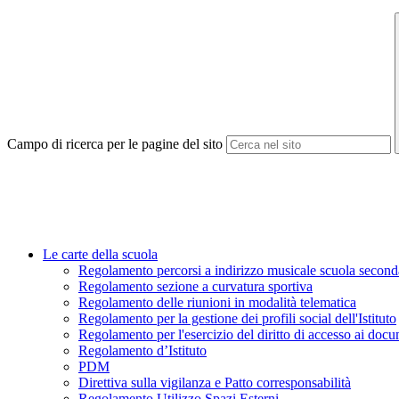
Campo di ricerca per le pagine del sito
Le carte della scuola
Regolamento percorsi a indirizzo musicale scuola seconda
Regolamento sezione a curvatura sportiva
Regolamento delle riunioni in modalità telematica
Regolamento per la gestione dei profili social dell'Istituto
Regolamento per l'esercizio del diritto di accesso ai docu
Regolamento d’Istituto
PDM
Direttiva sulla vigilanza e Patto corresponsabilità
Regolamento Utilizzo Spazi Esterni