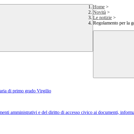
Home
>
Novità
>
Le notizie
>
Regolamento per la gest
ria di primo grado Virgilio
menti amministrativi e del diritto di accesso civico ai documenti, informa