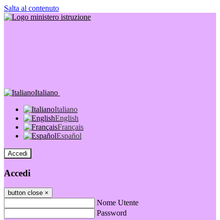
Salta al contenuto
Italiano
Italiano
English
Français
Español
Accedi
Accedi
button close
×
Nome Utente
Password