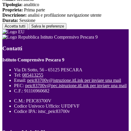
Tipologia:
analitico
Proprieta:
Prima parte
Descrizione:
analisi e profilazione navigazione utente
Durata:
Sessione
Accetta tutti
Salva le preferenze
Istituto Comprensivo Pescara 9
Contatti
Istituto Comprensivo Pescara 9
Via Di Sotto, 56 - 65125 PESCARA
Tel:
085413255
Email:
peic83700v@istruzione.it
Link per inviare una mail
PEC:
peic83700v@pec.istruzione.it
Link per inviare una mail
C.F.: 91116960682
C.M.: PEIC83700V
Codice Univoco Ufficio: UFDFVF
Codice IPA: istsc_peic83700v