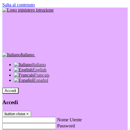
Salta al contenuto
Italiano
Italiano
English
Français
Español
Accedi
Accedi
button close
×
Nome Utente
Password