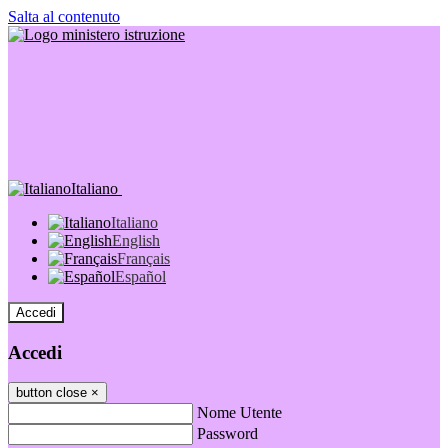
Salta al contenuto
Italiano
Italiano
English
Français
Español
Accedi
Accedi
button close
×
Nome Utente
Password