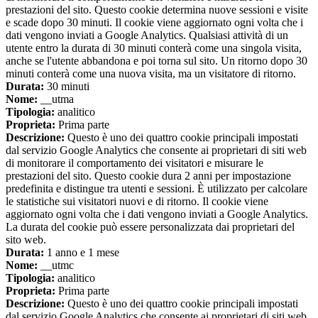
prestazioni del sito. Questo cookie determina nuove sessioni e visite
e scade dopo 30 minuti. Il cookie viene aggiornato ogni volta che i
dati vengono inviati a Google Analytics. Qualsiasi attività di un
utente entro la durata di 30 minuti conterà come una singola visita,
anche se l'utente abbandona e poi torna sul sito. Un ritorno dopo 30
minuti conterà come una nuova visita, ma un visitatore di ritorno.
Durata:
30 minuti
Nome:
__utma
Tipologia:
analitico
Proprieta:
Prima parte
Descrizione:
Questo è uno dei quattro cookie principali impostati
dal servizio Google Analytics che consente ai proprietari di siti web
di monitorare il comportamento dei visitatori e misurare le
prestazioni del sito. Questo cookie dura 2 anni per impostazione
predefinita e distingue tra utenti e sessioni. È utilizzato per calcolare
le statistiche sui visitatori nuovi e di ritorno. Il cookie viene
aggiornato ogni volta che i dati vengono inviati a Google Analytics.
La durata del cookie può essere personalizzata dai proprietari del
sito web.
Durata:
1 anno e 1 mese
Nome:
__utmc
Tipologia:
analitico
Proprieta:
Prima parte
Descrizione:
Questo è uno dei quattro cookie principali impostati
dal servizio Google Analytics che consente ai proprietari di siti web