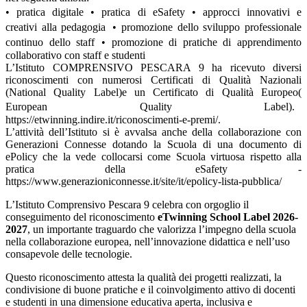
• pratica digitale • pratica di eSafety • approcci innovativi e
creativi alla pedagogia • promozione dello sviluppo professionale
continuo dello staff • promozione di pratiche di apprendimento
collaborativo con staff e studenti
L’Istituto COMPRENSIVO PESCARA 9 ha ricevuto diversi
riconoscimenti con numerosi Certificati di Qualità Nazionali
(National Quality Label)e un Certificato di Qualità Europeo(
European Quality Label).
https://etwinning.indire.it/riconoscimenti-e-premi/.
L’attività dell’Istituto si è avvalsa anche della collaborazione con
Generazioni Connesse dotando la Scuola di una documento di
ePolicy che la vede collocarsi come Scuola virtuosa rispetto alla
pratica della eSafety -
https://www.generazioniconnesse.it/site/it/epolicy-lista-pubblica/
L’Istituto Comprensivo Pescara 9 celebra con orgoglio il
conseguimento del riconoscimento
eTwinning School Label 2026-
2027
, un importante traguardo che valorizza l’impegno della scuola
nella collaborazione europea, nell’innovazione didattica e nell’uso
consapevole delle tecnologie.
Questo riconoscimento attesta la qualità dei progetti realizzati, la
condivisione di buone pratiche e il coinvolgimento attivo di docenti
e studenti in una dimensione educativa aperta, inclusiva e