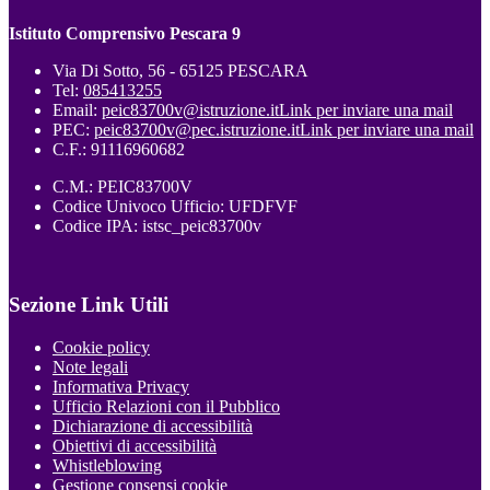
Istituto Comprensivo Pescara 9
Via Di Sotto, 56 - 65125 PESCARA
Tel:
085413255
Email:
peic83700v@istruzione.it
Link per inviare una mail
PEC:
peic83700v@pec.istruzione.it
Link per inviare una mail
C.F.: 91116960682
C.M.: PEIC83700V
Codice Univoco Ufficio: UFDFVF
Codice IPA: istsc_peic83700v
Sezione Link Utili
Cookie policy
Note legali
Informativa Privacy
Ufficio Relazioni con il Pubblico
Dichiarazione di accessibilità
Obiettivi di accessibilità
Whistleblowing
Gestione consensi cookie