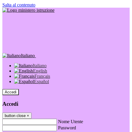
Salta al contenuto
Italiano
Italiano
English
Français
Español
Accedi
Accedi
button close
×
Nome Utente
Password