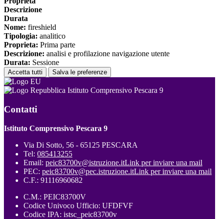
Proprieta
Descrizione
Durata
Nome:
fireshield
Tipologia:
analitico
Proprieta:
Prima parte
Descrizione:
analisi e profilazione navigazione utente
Durata:
Sessione
Accetta tutti
Salva le preferenze
Istituto Comprensivo Pescara 9
Contatti
Istituto Comprensivo Pescara 9
Via Di Sotto, 56 - 65125 PESCARA
Tel:
085413255
Email:
peic83700v@istruzione.it
Link per inviare una mail
PEC:
peic83700v@pec.istruzione.it
Link per inviare una mail
C.F.: 91116960682
C.M.: PEIC83700V
Codice Univoco Ufficio: UFDFVF
Codice IPA: istsc_peic83700v