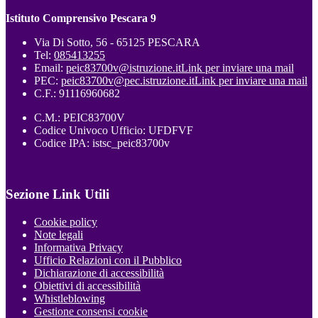
Istituto Comprensivo Pescara 9
Via Di Sotto, 56 - 65125 PESCARA
Tel:
085413255
Email:
peic83700v@istruzione.it
Link per inviare una mail
PEC:
peic83700v@pec.istruzione.it
Link per inviare una mail
C.F.: 91116960682
C.M.: PEIC83700V
Codice Univoco Ufficio: UFDFVF
Codice IPA: istsc_peic83700v
Sezione Link Utili
Cookie policy
Note legali
Informativa Privacy
Ufficio Relazioni con il Pubblico
Dichiarazione di accessibilità
Obiettivi di accessibilità
Whistleblowing
Gestione consensi cookie