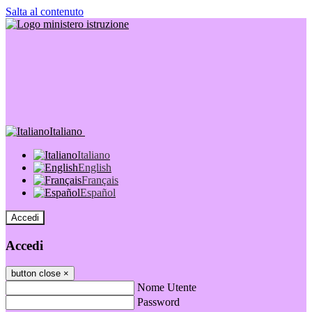
Salta al contenuto
Italiano
Italiano
English
Français
Español
Accedi
Accedi
button close
×
Nome Utente
Password