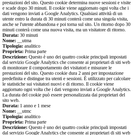
prestazioni del sito. Questo cookie determina nuove sessioni e visite
e scade dopo 30 minuti. Il cookie viene aggiornato ogni volta che i
dati vengono inviati a Google Analytics. Qualsiasi attività di un
utente entro la durata di 30 minuti conterà come una singola visita,
anche se l'utente abbandona e poi torna sul sito. Un ritorno dopo 30
minuti conterà come una nuova visita, ma un visitatore di ritorno.
Durata:
30 minuti
Nome:
__utma
Tipologia:
analitico
Proprieta:
Prima parte
Descrizione:
Questo è uno dei quattro cookie principali impostati
dal servizio Google Analytics che consente ai proprietari di siti web
di monitorare il comportamento dei visitatori e misurare le
prestazioni del sito. Questo cookie dura 2 anni per impostazione
predefinita e distingue tra utenti e sessioni. È utilizzato per calcolare
le statistiche sui visitatori nuovi e di ritorno. Il cookie viene
aggiornato ogni volta che i dati vengono inviati a Google Analytics.
La durata del cookie può essere personalizzata dai proprietari del
sito web.
Durata:
1 anno e 1 mese
Nome:
__utmc
Tipologia:
analitico
Proprieta:
Prima parte
Descrizione:
Questo è uno dei quattro cookie principali impostati
dal servizio Google Analytics che consente ai proprietari di siti web