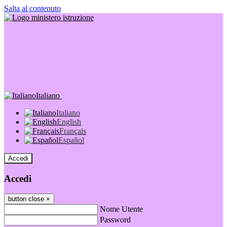
Salta al contenuto
Italiano
Italiano
English
Français
Español
Accedi
Accedi
button close
×
Nome Utente
Password