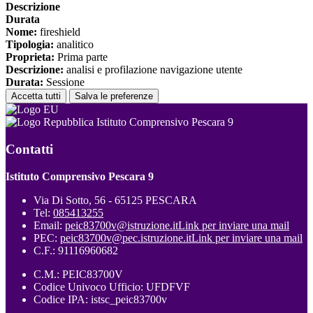
Descrizione
Durata
Nome:
fireshield
Tipologia:
analitico
Proprieta:
Prima parte
Descrizione:
analisi e profilazione navigazione utente
Durata:
Sessione
Accetta tutti
Salva le preferenze
Istituto Comprensivo Pescara 9
Contatti
Istituto Comprensivo Pescara 9
Via Di Sotto, 56 - 65125 PESCARA
Tel:
085413255
Email:
peic83700v@istruzione.it
Link per inviare una mail
PEC:
peic83700v@pec.istruzione.it
Link per inviare una mail
C.F.: 91116960682
C.M.: PEIC83700V
Codice Univoco Ufficio: UFDFVF
Codice IPA: istsc_peic83700v