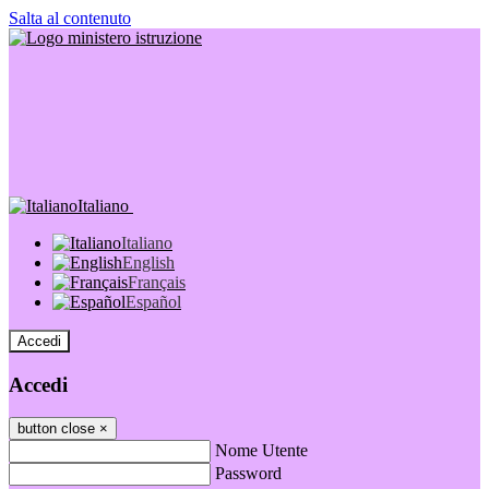
Salta al contenuto
Italiano
Italiano
English
Français
Español
Accedi
Accedi
button close
×
Nome Utente
Password