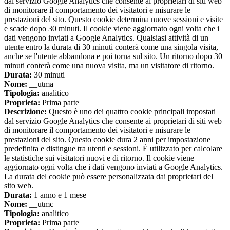
dal servizio Google Analytics che consente ai proprietari di siti web
di monitorare il comportamento dei visitatori e misurare le
prestazioni del sito. Questo cookie determina nuove sessioni e visite
e scade dopo 30 minuti. Il cookie viene aggiornato ogni volta che i
dati vengono inviati a Google Analytics. Qualsiasi attività di un
utente entro la durata di 30 minuti conterà come una singola visita,
anche se l'utente abbandona e poi torna sul sito. Un ritorno dopo 30
minuti conterà come una nuova visita, ma un visitatore di ritorno.
Durata:
30 minuti
Nome:
__utma
Tipologia:
analitico
Proprieta:
Prima parte
Descrizione:
Questo è uno dei quattro cookie principali impostati
dal servizio Google Analytics che consente ai proprietari di siti web
di monitorare il comportamento dei visitatori e misurare le
prestazioni del sito. Questo cookie dura 2 anni per impostazione
predefinita e distingue tra utenti e sessioni. È utilizzato per calcolare
le statistiche sui visitatori nuovi e di ritorno. Il cookie viene
aggiornato ogni volta che i dati vengono inviati a Google Analytics.
La durata del cookie può essere personalizzata dai proprietari del
sito web.
Durata:
1 anno e 1 mese
Nome:
__utmc
Tipologia:
analitico
Proprieta:
Prima parte