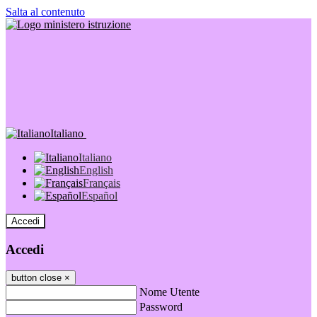
Salta al contenuto
Italiano
Italiano
English
Français
Español
Accedi
Accedi
button close
×
Nome Utente
Password