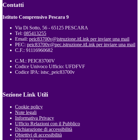
Contatti
Istituto Comprensivo Pescara 9
Via Di Sotto, 56 - 65125 PESCARA
Tel:
085413255
Email:
peic83700v@istruzione.it
Link per inviare una mail
PEC:
peic83700v@pec.istruzione.it
Link per inviare una mail
C.F.: 91116960682
C.M.: PEIC83700V
Codice Univoco Ufficio: UFDFVF
Codice IPA: istsc_peic83700v
Sezione Link Utili
Cookie policy
Note legali
Informativa Privacy
Ufficio Relazioni con il Pubblico
Dichiarazione di accessibilità
Obiettivi di accessibilità